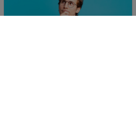
¿Cómo encontrar práctica profesional?
11 de March 2026
Llegó la hora de entrar al mundo laboral y la práctica
profesional es el primer paso. Y puedes tener dudas de
cómo encontrarla, dónde buscarla o qué poner en el
currículum para que las empresas se fijen. Por eso, los
reclutadores de Trabajando.com te
blogTrabajando
Seguir leyendo