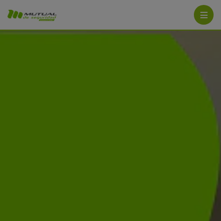
Menú
Testimonios
Galería
Videos
Crea tu cuenta
Ingresa