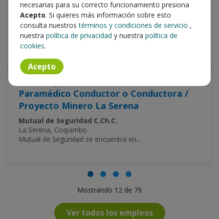
necesarias para su correcto funcionamiento presiona
Proyecto minero Antofagasta
Acepto
. Si quieres más información sobre esto
Mutual de Seguridad C.Ch.C.
consulta nuestros
términos y condiciones de servicio
,
Antofagasta, Antofagasta
nuestra
política de privacidad
y nuestra
política de
Mutual de seguridad se encuentra en...
cookies
.
Acepto
Publicada hoy
Paramédico Conductor o Conductora /
Proyecto Minero La Serena
Mutual de Seguridad C.Ch.C.
La Serena, Coquimbo
Mutual de Seguridad se encuentra en...
Mostrando 12 de 79
Ver todos los empleos