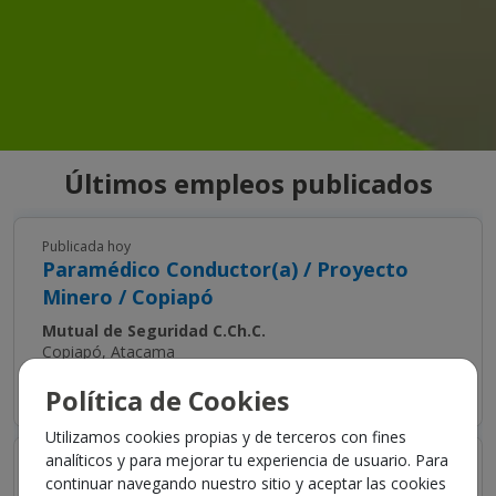
Últimos empleos publicados
Publicada hoy
Paramédico Conductor(a) / Proyecto
Minero / Copiapó
Mutual de Seguridad C.Ch.C.
Copiapó, Atacama
Mutual de seguridad se encuentra en...
Política de Cookies
Utilizamos cookies propias y de terceros con fines
analíticos y para mejorar tu experiencia de usuario. Para
Publicada hoy
continuar navegando nuestro sitio y aceptar las cookies
Médico Cirujano(a) de reemplazo/